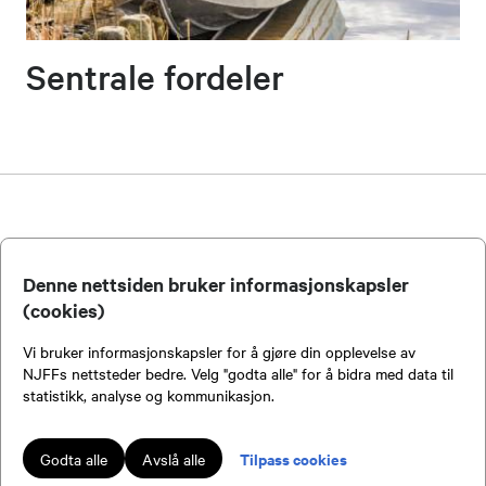
Sentrale fordeler
Kontakt oss
Denne nettsiden bruker informasjonskapsler
(cookies)
Vi bruker informasjonskapsler for å gjøre din opplevelse av
NJFFs nettsteder bedre. Velg "godta alle" for å bidra med data til
statistikk, analyse og kommunikasjon.
Bli medlem!
Kenneth Gundersen
Tilpass cookies
Godta alle
Avslå alle