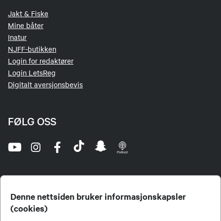
Jakt & Fiske
Mine båter
Inatur
NJFF-butikken
Login for redaktører
Login LetsReg
Digitalt aversjonsbevis
FØLG OSS
Denne nettsiden bruker informasjonskapsler
(cookies)
Norges Jeger- og Fiskerforbund (NJFF) er landets eneste landsdekkende organisasjon for