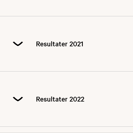
1. karusell
2. karusell
Resultater 2021
Jaktlagskonkurranse individuelt
Jaktlagskonkurranse
Jegerfelten
Karusell 1
Jegertreffen
Karusell 2
KM Elg Finale
Resultater 2022
Sammenlagt etter to stevner
KM Elg klasser
Jegertreffen
Sammenlagt pr. 4.6.20
Karusell 3
Karusell 1