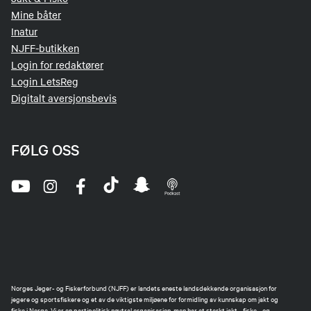
Mine båter
Inatur
NJFF-butikken
Login for redaktører
Login LetsReg
Digitalt aversjonsbevis
FØLG OSS
Norges Jeger- og Fiskerforbund (NJFF) er landets eneste landsdekkende organisasjon for
jegere og sportsfiskere og et av de viktigste miljøene for formidling av kunnskap om jakt og
fiske i Norge. Vi er en partipolitisk nøytral organisasjon, men har et sterkt jakt-, fiske-, og