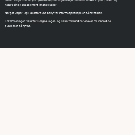
naturpolitisk engasjement i mange saker.
Norges Jeger- og Fiskerforbund benytter informasjonskapsler på nettsiden.
Lokalforeninger tilsluttet Norges Jeger- og Fiskerforbund har ansvar for innhold de
publiserer på njff.no.