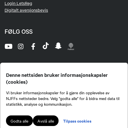
Login LetsReg
Digitalt aversjonsbevis
FØLG OSS
Denne nettsiden bruker informasjonskapsler
(cookies)
Norges Jeger- og Fiskerforbund (NJFF) er landets eneste landsdekkende organisasjon for
Vi bruker informasjonskapsler for å gjøre din opplevelse av
jegere og sportsfiskere og et av de viktigste miljøene for formidling av kunnskap om jakt og
fiske i Norge. Vi er en partipolitisk nøytral organisasjon, men har et sterkt jakt-, fiske-, og
NJFFs nettsteder bedre. Velg "godta alle" for å bidra med data til
naturpolitisk engasjement i mange saker.
statistikk, analyse og kommunikasjon.
Norges Jeger- og Fiskerforbund benytter informasjonskapsler på nettsiden.
Lokalforeninger tilsluttet Norges Jeger- og Fiskerforbund har ansvar for innhold de
Tilpass cookies
Godta alle
Avslå alle
publiserer på njff.no.