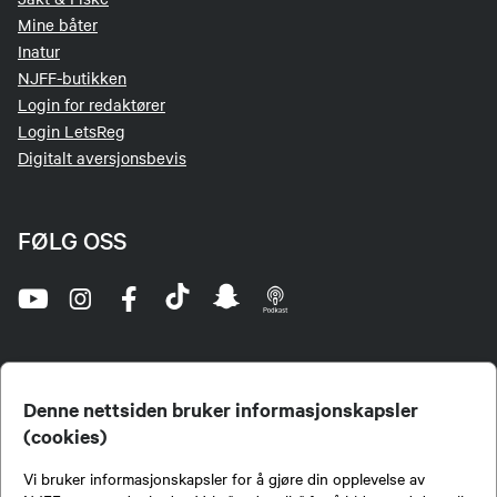
Mine båter
Inatur
NJFF-butikken
Login for redaktører
Login LetsReg
Digitalt aversjonsbevis
FØLG OSS
Denne nettsiden bruker informasjonskapsler
(cookies)
Norges Jeger- og Fiskerforbund (NJFF) er landets eneste landsdekkende organisasjon for
Vi bruker informasjonskapsler for å gjøre din opplevelse av
jegere og sportsfiskere og et av de viktigste miljøene for formidling av kunnskap om jakt og
fiske i Norge. Vi er en partipolitisk nøytral organisasjon, men har et sterkt jakt-, fiske-, og