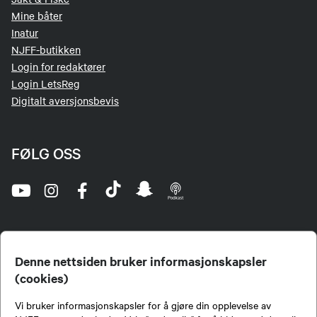
Mine båter
Inatur
NJFF-butikken
Login for redaktører
Login LetsReg
Digitalt aversjonsbevis
FØLG OSS
Denne nettsiden bruker informasjonskapsler
(cookies)
Norges Jeger- og Fiskerforbund (NJFF) er landets eneste landsdekkende organisasjon for
Vi bruker informasjonskapsler for å gjøre din opplevelse av
jegere og sportsfiskere og et av de viktigste miljøene for formidling av kunnskap om jakt og
fiske i Norge. Vi er en partipolitisk nøytral organisasjon, men har et sterkt jakt-, fiske-, og