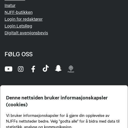
Inatur
NJFF-butikken
Login for redaktører
Login LetsReg
Digitalt aversjonsbevis
FØLG OSS
Denne nettsiden bruker informasjonskapsler
(cookies)
Norges Jeger- og Fiskerforbund (NJFF) er landets eneste landsdekkende organisasjon for
Vi bruker informasjonskapsler for å gjøre din opplevelse av
jegere og sportsfiskere og et av de viktigste miljøene for formidling av kunnskap om jakt og
fiske i Norge. Vi er en partipolitisk nøytral organisasjon, men har et sterkt jakt-, fiske-, og
NJFFs nettsteder bedre. Velg "godta alle" for å bidra med data til
naturpolitisk engasjement i mange saker.
statistikk, analyse og kommunikasjon.