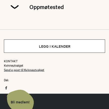
Oppmøtested
Vi møtes her og kjører sammen et stykke
oppover mot Vassfjellet.
LEGG I KALENDER
KONTAKT
Kvinneutvalget
Send e-post til Kvinneutvalget
Del:
Bli medlem!