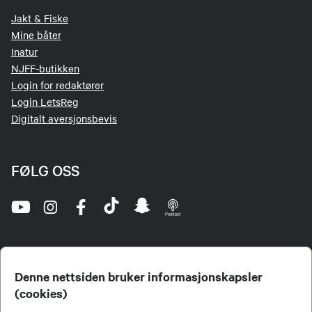
Jakt & Fiske
Mine båter
Inatur
NJFF-butikken
Login for redaktører
Login LetsReg
Digitalt aversjonsbevis
FØLG OSS
Denne nettsiden bruker informasjonskapsler
(cookies)
Norges Jeger- og Fiskerforbund (NJFF) er landets eneste landsdekkende organisasjon for