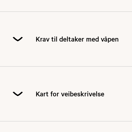
Krav til deltaker med våpen
KRAV TIL DELTAKER MED VÅPEN
Bestått jegerprøven
Betalt jegeravgift for alt vilt jaktåret 2024-
Kart for veibeskrivelse
2025
Bestått storviltprøven (skyteprøven) med
det våpenet du skal jakte med
Tilgang til eget våpen (eventuelt med
utlånserklæring)