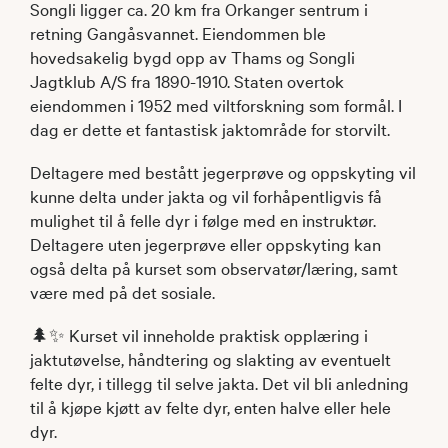
Songli ligger ca. 20 km fra Orkanger sentrum i
retning Gangåsvannet. Eiendommen ble
hovedsakelig bygd opp av Thams og Songli
Jagtklub A/S fra 1890-1910. Staten overtok
eiendommen i 1952 med viltforskning som formål. I
dag er dette et fantastisk jaktområde for storvilt.
Deltagere med bestått jegerprøve og oppskyting vil
kunne delta under jakta og vil forhåpentligvis få
mulighet til å felle dyr i følge med en instruktør.
Deltagere uten jegerprøve eller oppskyting kan
også delta på kurset som observatør/læring, samt
være med på det sosiale.
🌲✨ Kurset vil inneholde praktisk opplæring i
jaktutøvelse, håndtering og slakting av eventuelt
felte dyr, i tillegg til selve jakta. Det vil bli anledning
til å kjøpe kjøtt av felte dyr, enten halve eller hele
dyr.