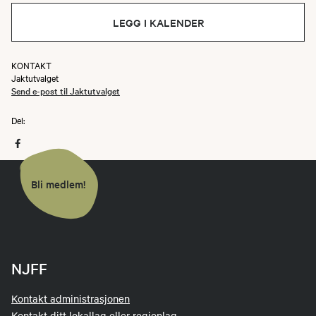
Merk at du må ha tilgang til våpen som
LEGG I KALENDER
imøtekommer kravene fra
Forskrift om
utøvelse av jakt, felling og fangst, kapittel 5
KONTAKT
Jaktutvalget
Send e-post til Jaktutvalget
Del:
Bli medlem!
NJFF
Kontakt administrasjonen
Kontakt ditt lokallag eller regionlag