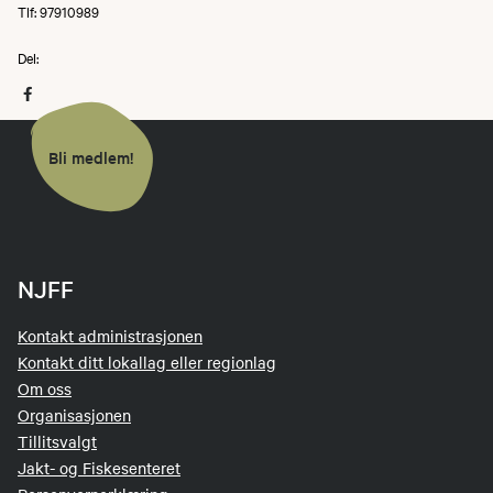
Tlf: 97910989
Mandag 11.05.2026 kl 18-20 - Klubbhuset i Darres
Del:
Veg 4
Oppstart og gjennomgang av planen for året. Bli
kjent.
Bli medlem!
Samling 2 - Teori hagleskyting
Onsdag 13.05.2026 kl 18-20 - Skjetnemyra
NJFF
haglebane
Kontakt administrasjonen
Kontakt ditt lokallag eller regionlag
Om oss
Organisasjonen
Samling 3 - Leirdueskyting
Tillitsvalgt
Jakt- og Fiskesenteret
Mandag 18.05.2026 kl 18-20 - Skjetnemyra