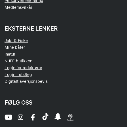
Personvernerklæring
lerduebane
Medlemsvilkår
Praktisk skyting på leirduebanen
EKSTERNE LENKER
Jakt & Fiske
Mine båter
Samling 4 - Leirdueskyting
Inatur
NJFF-butikken
Torsdag 21.05.2025 kl 18-20 - Skjetnemyra
Login for redaktører
lerduebane
Login LetsReg
Digitalt aversjonsbevis
Praktisk skyting på leirduebanen
FØLG OSS
Samling 5 - Teori på leirduebanen