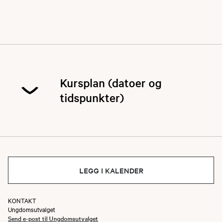
Kursplan (datoer og
tidspunkter)
Last ned full kursplan med alle
LEGG I KALENDER
datoer her
KONTAKT
Ungdomsutvalget
Samling 1 - Første skoledag
Send e-post til Ungdomsutvalget