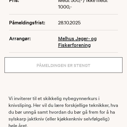
1000,-
Påmeldingsfrist:
28.10.2025
Arrangør:
Melhus Jeger- og
Fiskerforening
PÅMELDINGEN ER STENGT
Vi inviterer til et skikkelig nybegynnerkurs i
knivsliping. Her vil du lære forskjellige teknikker, hva
du bør unngå samt hvordan du bør gå frem for å ha
sylskarp jaktkniv (eller kjøkkenkniv selvfølgelig)
hele året.