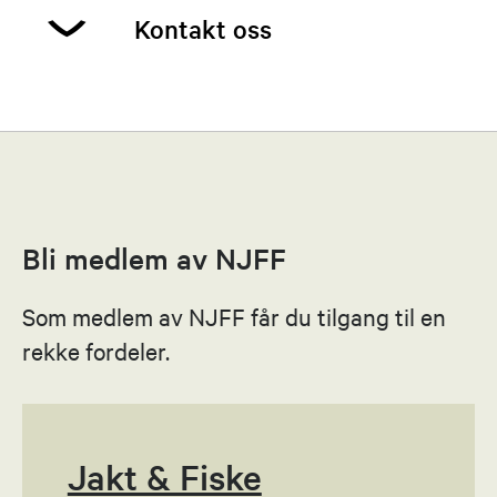
Kontakt oss
Kjell Erik Dahl-Andersen
Leder
41537000
Bli medlem av NJFF
Send epost
Som medlem av NJFF får du tilgang til en
Erik Lund
rekke fordeler.
Nestleder
92089834
Send epost
Jakt & Fiske