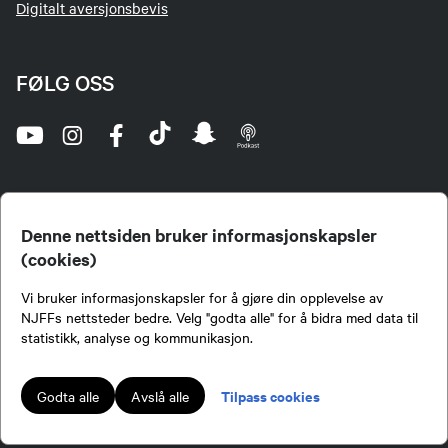
Digitalt aversjonsbevis
FØLG OSS
Denne nettsiden bruker informasjonskapsler
(cookies)
Norges Jeger- og Fiskerforbund (NJFF) er landets eneste landsdekkende organisasjon for
Vi bruker informasjonskapsler for å gjøre din opplevelse av
jegere og sportsfiskere og et av de viktigste miljøene for formidling av kunnskap om jakt og
fiske i Norge. Vi er en partipolitisk nøytral organisasjon, men har et sterkt jakt-, fiske-, og
NJFFs nettsteder bedre. Velg "godta alle" for å bidra med data til
naturpolitisk engasjement i mange saker.
statistikk, analyse og kommunikasjon.
Norges Jeger- og Fiskerforbund benytter informasjonskapsler på nettsiden.
Lokalforeninger tilsluttet Norges Jeger- og Fiskerforbund har ansvar for innhold de
Tilpass cookies
Godta alle
Avslå alle
publiserer på njff.no.