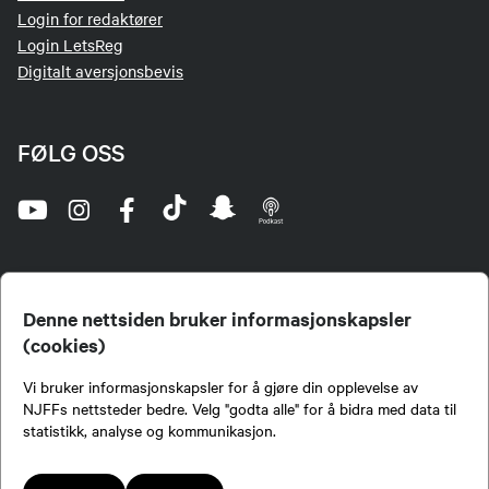
Login for redaktører
Login LetsReg
Digitalt aversjonsbevis
FØLG OSS
Denne nettsiden bruker informasjonskapsler
(cookies)
Norges Jeger- og Fiskerforbund (NJFF) er landets eneste landsdekkende organisasjon for
Vi bruker informasjonskapsler for å gjøre din opplevelse av
jegere og sportsfiskere og et av de viktigste miljøene for formidling av kunnskap om jakt og
fiske i Norge. Vi er en partipolitisk nøytral organisasjon, men har et sterkt jakt-, fiske-, og
NJFFs nettsteder bedre. Velg "godta alle" for å bidra med data til
naturpolitisk engasjement i mange saker.
statistikk, analyse og kommunikasjon.
Norges Jeger- og Fiskerforbund benytter informasjonskapsler på nettsiden.
Lokalforeninger tilsluttet Norges Jeger- og Fiskerforbund har ansvar for innhold de