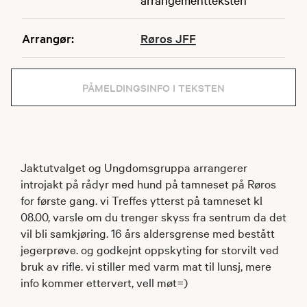
Arrangør:
Røros JFF
PÅMELDINGSINFO I TEKSTEN
Jaktutvalget og Ungdomsgruppa arrangerer
introjakt på rådyr med hund på tamneset på Røros
for første gang. vi Treffes ytterst på tamneset kl
08.00, varsle om du trenger skyss fra sentrum da det
vil bli samkjøring. 16 års aldersgrense med bestått
jegerprøve. og godkejnt oppskyting for storvilt ved
bruk av rifle. vi stiller med varm mat til lunsj, mere
info kommer ettervert, vell møt=)