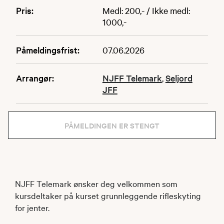
Pris:
Medl: 200,- / Ikke medl:
1000,-
Påmeldingsfrist:
07.06.2026
Arrangør:
NJFF Telemark
,
Seljord
JFF
PÅMELDINGEN ER STENGT
NJFF Telemark ønsker deg velkommen som
kursdeltaker på kurset grunnleggende rifleskyting
for jenter.