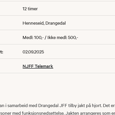
12 timer
Henneseid, Drangedal
Medl: 100,- / Ikke medl: 500,-
t:
02.09.2025
NJFF Telemark
n i samarbeid med Drangedal JFF tilby jakt på hjort. Det e
personer med funksjonsnedsettelse. Jakten arrangeres som e