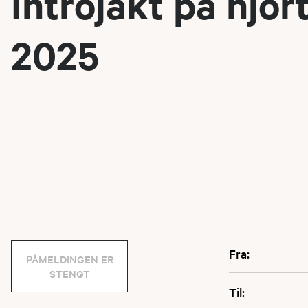
Introjakt på hjor
2025
Fra:
PÅMELDINGEN ER
STENGT
Til: