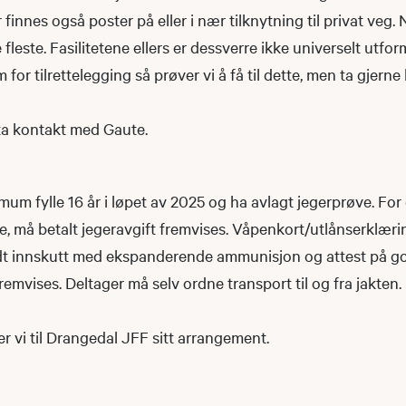
 finnes også poster på eller i nær tilknytning til privat veg.
e fleste. Fasilitetene ellers er dessverre ikke universelt utfo
 for tilrettelegging så prøver vi å få til dette, men ta gjern
 ta kontakt med Gaute.
um fylle 16 år i løpet av 2025 og ha avlagt jegerprøve. For 
e, må betalt jegeravgift fremvises. Våpenkort/utlånserklæri
dt innskutt med ekspanderende ammunisjon og attest på g
remvises. Deltager må selv ordne transport til og fra jakten.
er vi til Drangedal JFF sitt arrangement.