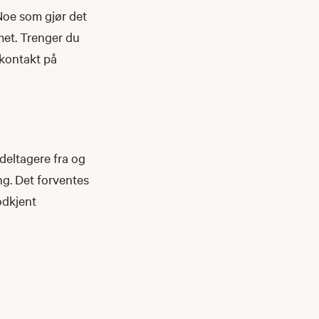
 Noe som gjør det
rmet. Trenger du
e kontakt på
deltagere fra og
ng. Det forventes
odkjent