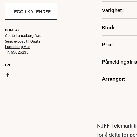
Varighet:
LEGG I KALENDER
Sted:
KONTAKT
Gaute Lundeberg Aas
Send e-post til Gaute
Pris:
Lundeberg Aas
Tlf:
95026235
Påmeldingsfris
Del:
Arrangør:
NJFF Telemark ka
for å delta for 