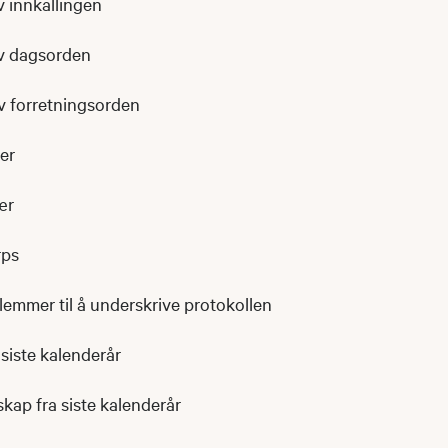
v innkallingen
av dagsorden
v forretningsorden
rer
ær
rps
lemmer til å underskrive protokollen
 siste kalenderår
skap fra siste kalenderår