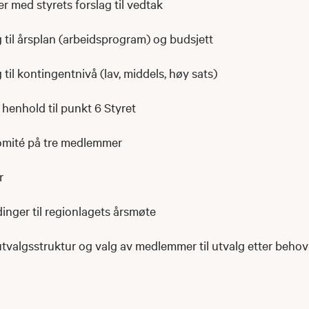
r med styrets forslag til vedtak
ag til årsplan (arbeidsprogram) og budsjett
g til kontingentnivå (lav, middels, høy sats)
i henhold til punkt 6 Styret
komité på tre medlemmer
or
dinger til regionlagets årsmøte
utvalgsstruktur og valg av medlemmer til utvalg etter behov