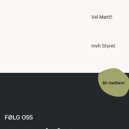
Vel Møtt!!
mvh Styret
Bli medlem!
FØLG OSS