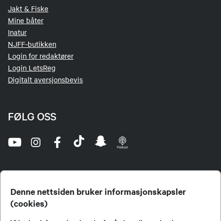
Jakt & Fiske
Mine båter
Inatur
NJFF-butikken
Login for redaktører
Login LetsReg
Digitalt aversjonsbevis
FØLG OSS
Denne nettsiden bruker informasjonskapsler
(cookies)
Norges Jeger- og Fiskerforbund (NJFF) er landets eneste landsdekkende organisasjon for