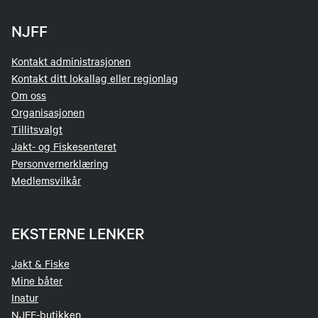
Jo flere poeng, desto større sjanse til å velge
terreng først!
NJFF
Kontakt administrasjonen
Kontakt ditt lokallag eller regionlag
Om oss
Organisasjonen
Tillitsvalgt
Jakt- og Fiskesenteret
Personvernerklæring
Medlemsvilkår
EKSTERNE LENKER
Jakt & Fiske
Mine båter
Inatur
NJFF-butikken