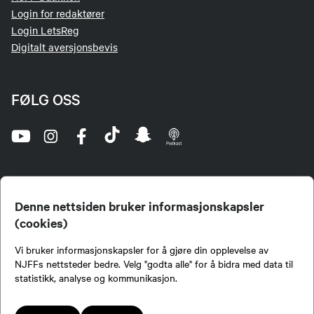
Login for redaktører
Login LetsReg
Digitalt aversjonsbevis
FØLG OSS
Denne nettsiden bruker informasjonskapsler
(cookies)
Norges Jeger- og Fiskerforbund (NJFF) er landets eneste landsdekkende organisasjon for
Vi bruker informasjonskapsler for å gjøre din opplevelse av
jegere og sportsfiskere og et av de viktigste miljøene for formidling av kunnskap om jakt og
fiske i Norge. Vi er en partipolitisk nøytral organisasjon, men har et sterkt jakt-, fiske-, og
NJFFs nettsteder bedre. Velg "godta alle" for å bidra med data til
naturpolitisk engasjement i mange saker.
statistikk, analyse og kommunikasjon.
Norges Jeger- og Fiskerforbund benytter informasjonskapsler på nettsiden.
Lokalforeninger tilsluttet Norges Jeger- og Fiskerforbund har ansvar for innhold de