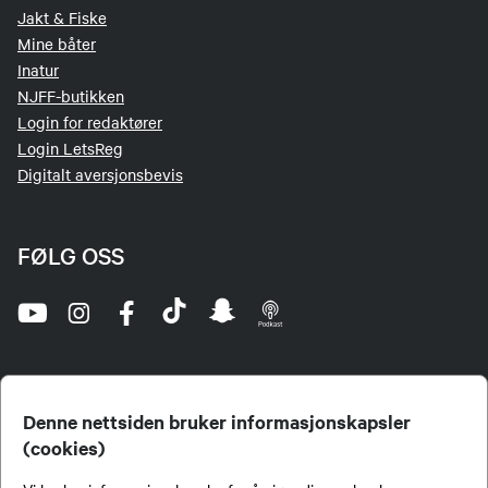
Jakt & Fiske
Mine båter
Inatur
NJFF-butikken
Login for redaktører
Login LetsReg
Digitalt aversjonsbevis
FØLG OSS
Denne nettsiden bruker informasjonskapsler
(cookies)
Norges Jeger- og Fiskerforbund (NJFF) er landets eneste landsdekkende organisasjon for