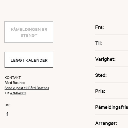
Fra:
PÅMELDINGEN ER
STENGT
Til:
Varighet:
LEGG I KALENDER
Sted:
KONTAKT
Bård Bastnes
Send e-post til Bård Bastnes
Pris:
Tlf:
47604862
Del:
Påmeldingsfris
Arrangør: