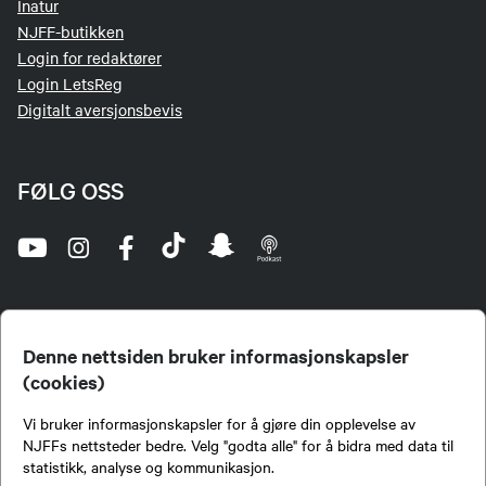
Inatur
NJFF-butikken
Login for redaktører
Login LetsReg
Digitalt aversjonsbevis
FØLG OSS
Denne nettsiden bruker informasjonskapsler
(cookies)
Norges Jeger- og Fiskerforbund (NJFF) er landets eneste landsdekkende organisasjon for
Vi bruker informasjonskapsler for å gjøre din opplevelse av
jegere og sportsfiskere og et av de viktigste miljøene for formidling av kunnskap om jakt og
fiske i Norge. Vi er en partipolitisk nøytral organisasjon, men har et sterkt jakt-, fiske-, og
NJFFs nettsteder bedre. Velg "godta alle" for å bidra med data til
naturpolitisk engasjement i mange saker.
statistikk, analyse og kommunikasjon.