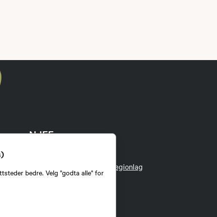
NJFF
s)
Kontakt administrasjonen
Kontakt ditt lokallag eller regionlag
tsteder bedre. Velg "godta alle" for
Om oss
Organisasjonen
Tillitsvalgt
Jakt- og Fiskesenteret