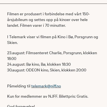
Filmen er produsert i forbindelse med vårt 150-
årsjubileum og settes opp på kinoer over hele
landet.​ Filmen varer i 70 minutter.
I Telemark viser vi filmen på Kino i Bø, Porsgrunn og
Skien.
23.august: Filmsenteret Charlie, Porsgrunn, klokken
18:00
24.august: Bø kino, Bø, klokken 18:30
30.august: ODEON kino, Skien, klokken 20:00
Påmelding til
telemark@njff.no
Kun for medlemmer av NJFF. Bilettpris: Gratis.
God fornøyelse!