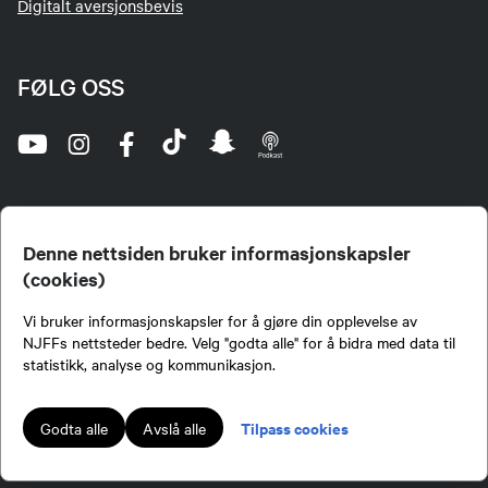
Digitalt aversjonsbevis
FØLG OSS
Denne nettsiden bruker informasjonskapsler
(cookies)
Norges Jeger- og Fiskerforbund (NJFF) er landets eneste landsdekkende organisasjon for
Vi bruker informasjonskapsler for å gjøre din opplevelse av
jegere og sportsfiskere og et av de viktigste miljøene for formidling av kunnskap om jakt og
fiske i Norge. Vi er en partipolitisk nøytral organisasjon, men har et sterkt jakt-, fiske-, og
NJFFs nettsteder bedre. Velg "godta alle" for å bidra med data til
naturpolitisk engasjement i mange saker.
statistikk, analyse og kommunikasjon.
Norges Jeger- og Fiskerforbund benytter informasjonskapsler på nettsiden.
Lokalforeninger tilsluttet Norges Jeger- og Fiskerforbund har ansvar for innhold de
Tilpass cookies
Godta alle
Avslå alle
publiserer på njff.no.