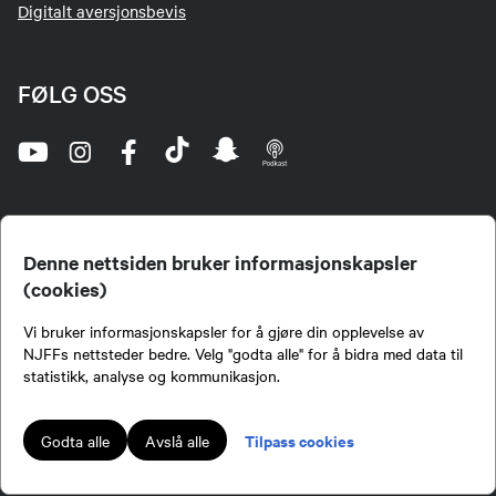
Digitalt aversjonsbevis
FØLG OSS
Denne nettsiden bruker informasjonskapsler
(cookies)
Norges Jeger- og Fiskerforbund (NJFF) er landets eneste landsdekkende organisasjon for
Vi bruker informasjonskapsler for å gjøre din opplevelse av
jegere og sportsfiskere og et av de viktigste miljøene for formidling av kunnskap om jakt og
fiske i Norge. Vi er en partipolitisk nøytral organisasjon, men har et sterkt jakt-, fiske-, og
NJFFs nettsteder bedre. Velg "godta alle" for å bidra med data til
naturpolitisk engasjement i mange saker.
statistikk, analyse og kommunikasjon.
Norges Jeger- og Fiskerforbund benytter informasjonskapsler på nettsiden.
Lokalforeninger tilsluttet Norges Jeger- og Fiskerforbund har ansvar for innhold de
Tilpass cookies
Godta alle
Avslå alle
publiserer på njff.no.