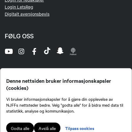
Login LetsReg
Digitalt aversjonsbevis
FØLG OSS
Denne nettsiden bruker informasjonskapsler
(cookies)
Norges Jeger- og Fiskerforbund (NJFF) er landets eneste landsdekkende organisasjon for
Vi bruker informasjonskapsler for å gjøre din opplevelse av
jegere og sportsfiskere og et av de viktigste miljøene for formidling av kunnskap om jakt og
fiske i Norge. Vi er en partipolitisk nøytral organisasjon, men har et sterkt jakt-, fiske-, og
NJFFs nettsteder bedre. Velg "godta alle" for å bidra med data til
naturpolitisk engasjement i mange saker.
statistikk, analyse og kommunikasjon.
Norges Jeger- og Fiskerforbund benytter informasjonskapsler på nettsiden.
Lokalforeninger tilsluttet Norges Jeger- og Fiskerforbund har ansvar for innhold de
Tilpass cookies
Godta alle
Avslå alle
publiserer på njff.no.