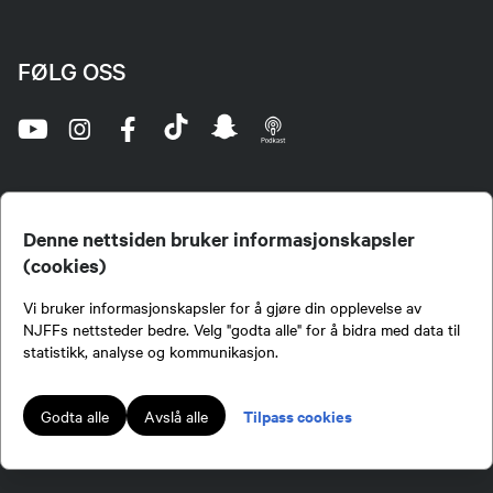
FØLG OSS
Denne nettsiden bruker informasjonskapsler
(cookies)
Norges Jeger- og Fiskerforbund (NJFF) er landets eneste landsdekkende organisasjon for
Vi bruker informasjonskapsler for å gjøre din opplevelse av
jegere og sportsfiskere og et av de viktigste miljøene for formidling av kunnskap om jakt og
fiske i Norge. Vi er en partipolitisk nøytral organisasjon, men har et sterkt jakt-, fiske-, og
NJFFs nettsteder bedre. Velg "godta alle" for å bidra med data til
naturpolitisk engasjement i mange saker.
statistikk, analyse og kommunikasjon.
Norges Jeger- og Fiskerforbund benytter informasjonskapsler på nettsiden.
Lokalforeninger tilsluttet Norges Jeger- og Fiskerforbund har ansvar for innhold de
Tilpass cookies
Godta alle
Avslå alle
publiserer på njff.no.