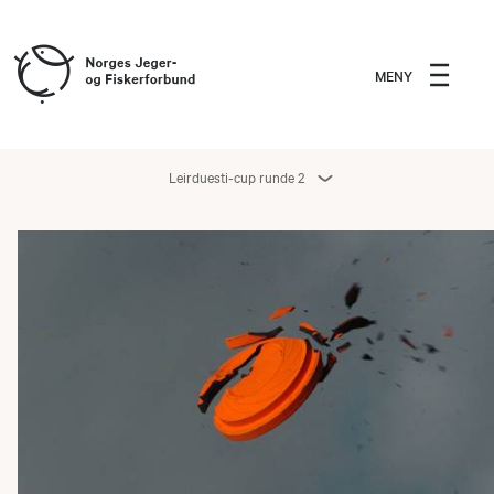
MENY
Leirduesti-cup runde 2