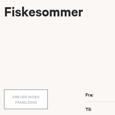
Fiskesommer
Fra:
KREVER INGEN
PÅMELDING
Til: