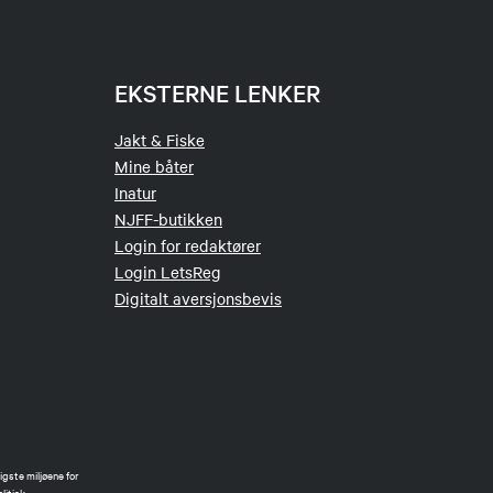
EKSTERNE LENKER
Jakt & Fiske
Mine båter
Inatur
NJFF-butikken
Login for redaktører
Login LetsReg
Digitalt aversjonsbevis
gste miljøene for
litisk