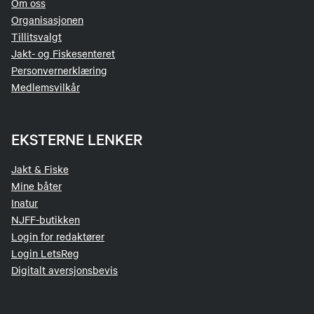
Om oss
Liv Irene Mandt Lindvig
Organisasjonen
Tillitsvalgt
Kvinnekontakt
Jakt- og Fiskesenteret
Personvernerklæring
91315791
Medlemsvilkår
Send epost
EKSTERNE LENKER
Jakt & Fiske
Mine båter
Inatur
NJFF-butikken
Login for redaktører
Login LetsReg
Digitalt aversjonsbevis