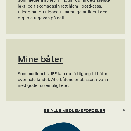
Som medlem av NJFF mottar du landets største
Norleiv Vinjerui
jakt- og fiskemagasin rett hjem i postkassa. I
tillegg har du tilgang til samtlige artikler i den
Økonomiansvarlig
digitale utgaven på nett.
90778750
Send epost
Mine båter
Knut Oddvar Nes
Jegerprøven kontaktperson
Som medlem i NJFF kan du få tilgang til båter
over hele landet. Alle båtene er plassert i vann
41100383
med gode fiskemuligheter.
Send epost
John Halvor Madsen
SE ALLE MEDLEMSFORDELER
Leder hagleutvalg