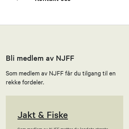
Knut Oddvar Nes
Leder
41100383
Bli medlem av NJFF
Send epost
Som medlem av NJFF får du tilgang til en
Marie Kornmo Enger
rekke fordeler.
Nestleder
90621801
Send epost
Jakt & Fiske