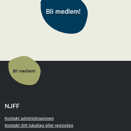
91313726
Bli medlem!
Send epost
Maria Moland
Styremedlem
46853091
Send epost
Bli medlem!
Jan Tore Nes
Styremedlem
NJFF
40013383
Send epost
Kontakt administrasjonen
Kontakt ditt lokallag eller regionlag