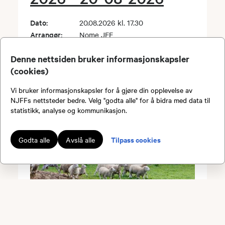
Dato:
20.08.2026 kl. 17.30
Arrangør:
Nome JFF
Sted:
Leirduebanen på Briskemyr
Denne nettsiden bruker informasjonskapsler
(cookies)
Vi bruker informasjonskapsler for å gjøre din opplevelse av
NJFFs nettsteder bedre. Velg "godta alle" for å bidra med data til
statistikk, analyse og kommunikasjon.
Tilpass cookies
Godta alle
Avslå alle
Aversjonsdressur 2026