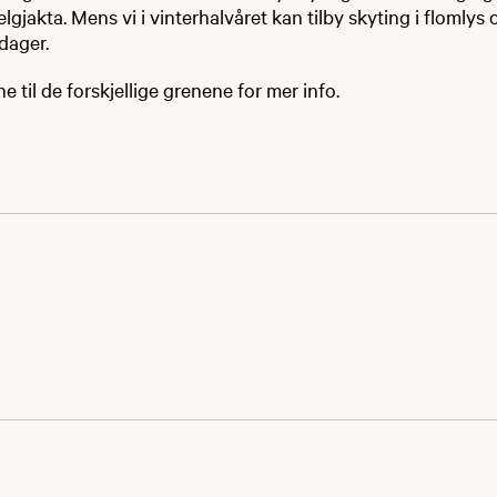
elgjakta. Mens vi i vinterhalvåret kan tilby skyting i flomlys 
ørdager.
 til de forskjellige grenene for mer info.​
ng med rifle mot stillestående dyrefigurer som oftest fore