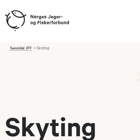
Sannidal JFF
Skyting
Skyting