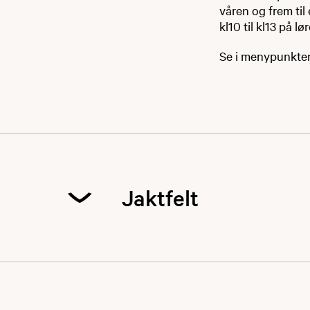
våren og frem til 
kl10 til kl13​ på ​l
​Se i menypunktene
Jaktfelt
Jaktfelt er skyti
mai.