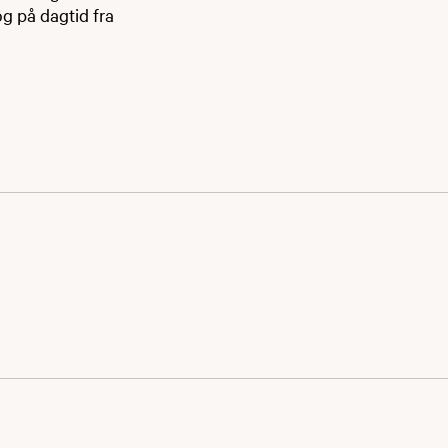
og på dagtid fra
går fra januar til