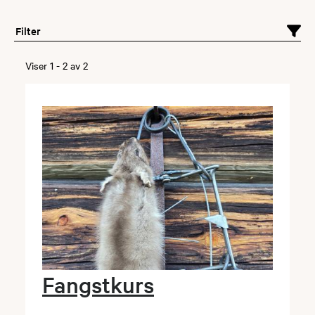
Filter
Viser
1
-
2
av
2
Fangstkurs