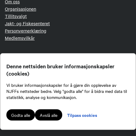
Om oss
Organisasjonen
Tillitsvalgt
Jakt- og Fiskesenteret
Personvernerklæring
Medlemsvilkår
EKSTERNE LENKER
Denne nettsiden bruker informasjonskapsler
(cookies)
Jakt & Fiske
Mine båter
Vi bruker informasjonskapsler for å gjøre din opplevelse av
Inatur
NJFFs nettsteder bedre. Velg "godta alle" for å bidra med data til
NJFF-butikken
statistikk, analyse og kommunikasjon.
Login for redaktører
Login LetsReg
Tilpass cookies
Godta alle
Avslå alle
Digitalt aversjonsbevis