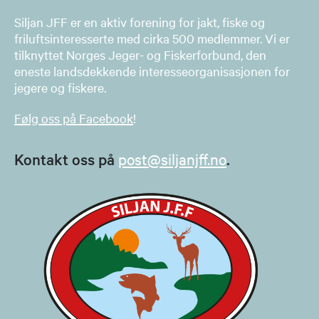
Siljan JFF er en aktiv forening for jakt, fiske og
friluftsinteresserte med cirka 500 medlemmer. Vi er
tilknyttet Norges Jeger- og Fiskerforbund, den
eneste landsdekkende interesseorganisasjonen for
jegere og fiskere.
Følg oss på Facebook
!
Kontakt oss på
post@siljanjff.no
.