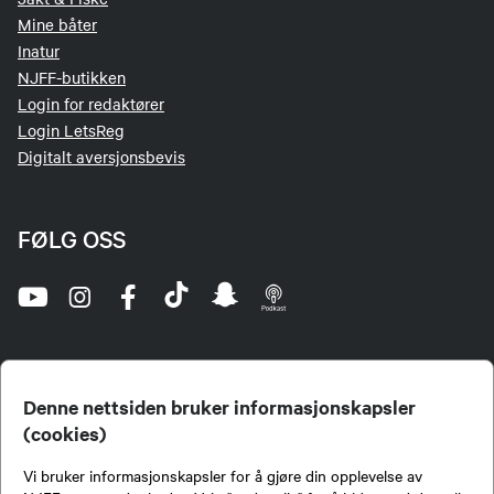
Mine båter
Inatur
NJFF-butikken
Login for redaktører
Login LetsReg
Digitalt aversjonsbevis
FØLG OSS
Denne nettsiden bruker informasjonskapsler
(cookies)
Norges Jeger- og Fiskerforbund (NJFF) er landets eneste landsdekkende organisasjon for
Vi bruker informasjonskapsler for å gjøre din opplevelse av
jegere og sportsfiskere og et av de viktigste miljøene for formidling av kunnskap om jakt og
fiske i Norge. Vi er en partipolitisk nøytral organisasjon, men har et sterkt jakt-, fiske-, og