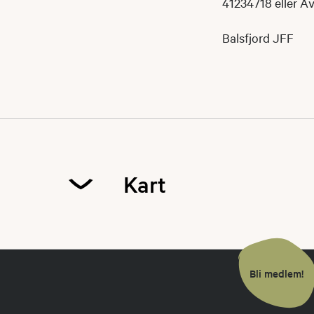
41234718 eller Av
Balsfjord JFF
Kart
Link til kart
Bli medlem!