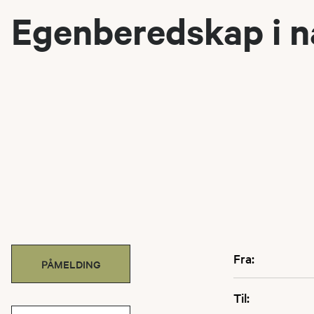
Egenberedskap i n
Fra:
PÅMELDING
Til: