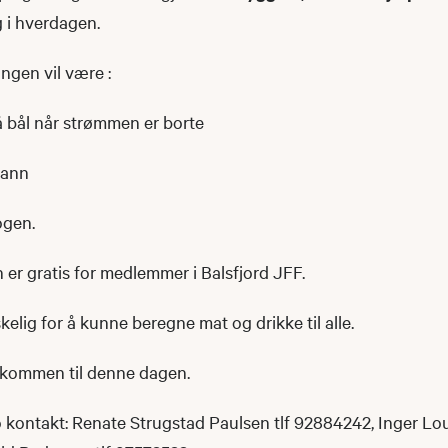
g i hverdagen.
gen vil være :
 bål når strømmen er borte
vann
kogen.
 er gratis for medlemmer i Balsfjord JFF.
elig for å kunne beregne mat og drikke til alle.
lkommen til denne dagen.
kontakt: Renate Strugstad Paulsen tlf 92884242, Inger Loui