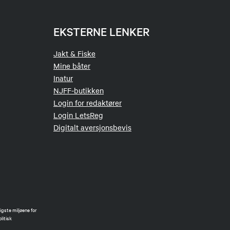
EKSTERNE LENKER
Jakt & Fiske
Mine båter
Inatur
NJFF-butikken
Login for redaktører
Login LetsReg
Digitalt aversjonsbevis
gste miljøene for
litisk