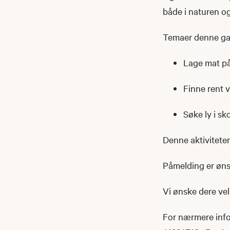
både i naturen o
Temaer denne gan
Lage mat på
Finne rent 
Søke ly i s
Denne aktiviteten
Påmelding er ønsk
Vi ønske dere ve
For nærmere info 