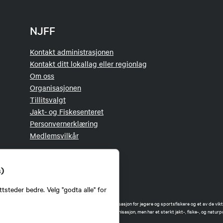
NJFF
Kontakt administrasjonen
Kontakt ditt lokallag eller regionlag
Om oss
Organisasjonen
Tillitsvalgt
Jakt- og Fiskesenteret
Personvernerklæring
Medlemsvilkår
s)
tsteder bedre. Velg "godta alle" for
orbund (NJFF) er landets eneste landsdekkende organisasjon for jegere og sportsfiskere og et av de vikti
 jakt og fiske i Norge. Vi er en partipolitisk nøytral organisasjon, men har et sterkt jakt-, fiske-, og naturpo
ker.