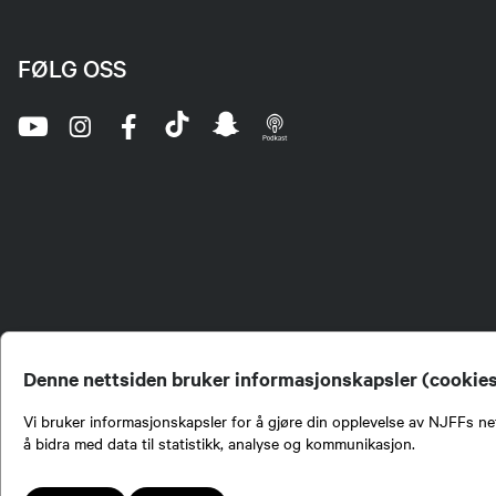
FØLG OSS
Denne nettsiden bruker informasjonskapsler (cookie
Vi bruker informasjonskapsler for å gjøre din opplevelse av NJFFs net
å bidra med data til statistikk, analyse og kommunikasjon.
Norges Jeger- og Fiskerf
formidling av kunnskap om
engasjement i mange sa