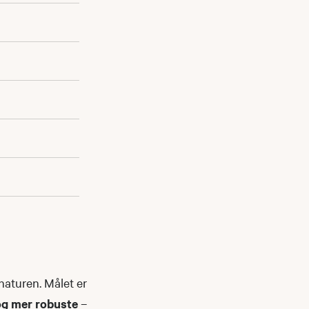
naturen. Målet er
og mer robuste
–