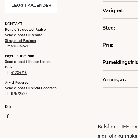
LEGG I KALENDER
Varighet:
KONTAKT
Sted:
Renate Strugstad Paulsen
Send e-post til Renate
Strugstad Paulsen
Pris:
Tlf:
92884242
Inger Louise Pulk
Send e-post til Inger Louise
Påmeldingsfris
Pulk
Tlf:
41234718
Arrangør:
Arvid Pedersen
Send e-post til Arvid Pedersen
Tlf:
97572522
Del:
Balsfjord JFF inv
å gi folk kunnsk