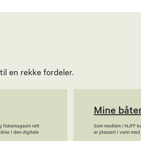
Paulsen
l en rekke fordeler.
 Jakobsen Magnussen
Mine båte
g fiskemagasin rett
Som medlem i NJFF kan 
an Tøllefsen
ikler i den digitale
er plassert i vann med