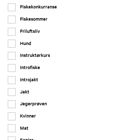
Fiskekonkurranse
Fiskesommer
Friluftsliv
Hund
Instruktørkurs
Introfiske
Introjakt
Jakt
Jegerprøven
Kvinner
Mat
Senior