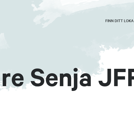
FINN DITT LOK
dre Senja JF