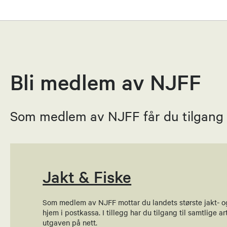
Therese 
Leder
99550211
Bli medlem av NJFF
Send epost
Som medlem av NJFF får du tilgang ti
Mads Ole
Nestleder
91535325
Jakt & Fiske
Send epost
Som medlem av NJFF mottar du landets største jakt- o
Mats-Gjør
hjem i postkassa. I tillegg har du tilgang til samtlige art
utgaven på nett.