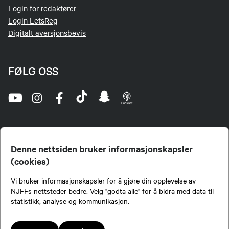
Login for redaktører
Login LetsReg
Digitalt aversjonsbevis
FØLG OSS
Denne nettsiden bruker informasjonskapsler
(cookies)
Norges Jeger- og Fiskerforbund (NJFF) er landets eneste landsdekkende organisasjon for
Vi bruker informasjonskapsler for å gjøre din opplevelse av
jegere og sportsfiskere og et av de viktigste miljøene for formidling av kunnskap om jakt og
fiske i Norge. Vi er en partipolitisk nøytral organisasjon, men har et sterkt jakt-, fiske-, og
NJFFs nettsteder bedre. Velg "godta alle" for å bidra med data til
naturpolitisk engasjement i mange saker.
statistikk, analyse og kommunikasjon.
Norges Jeger- og Fiskerforbund benytter informasjonskapsler på nettsiden.
Lokalforeninger tilsluttet Norges Jeger- og Fiskerforbund har ansvar for innhold de