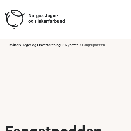
Målselv Jeger og Fiskerforening
Nyheter
Fangstpodden
Fangstpodden