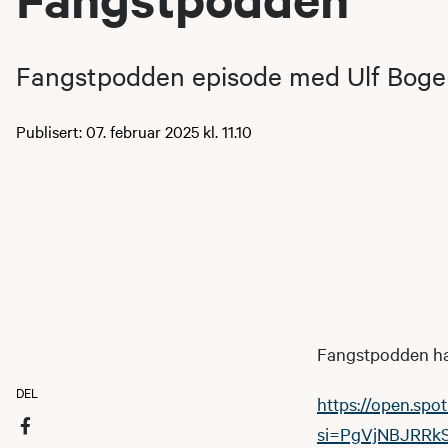
Fangstpodden episode med Ulf Boge
Publisert: 07. februar 2025 kl. 11.10
Fangstpodden har 
DEL
https://open.sp
si=PgVjNBJRRk