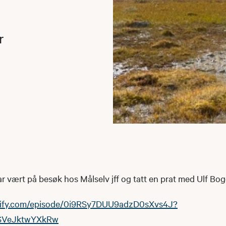
r
vært på besøk hos Målselv jff og tatt en prat med Ulf Boge
otify.com/episode/0i9RSy7DUU9adzD0sXvs4J?
SVeJktwYXkRw