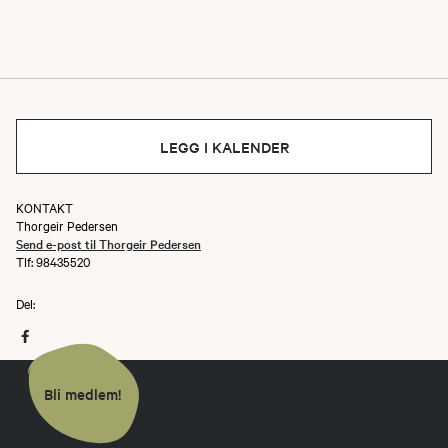
Kjør gjennom Samuelsberg til bommen på gamle
E6.
LEGG I KALENDER
KONTAKT
Thorgeir Pedersen
Send e-post til Thorgeir Pedersen
Tlf: 98435520
Del:
Bli medlem!