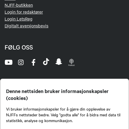
NJFF-butikken
Login for redaktører
Login LetsReg
Digitalt aversjonsbevis
FØLG OSS
Denne nettsiden bruker informasjonskapsler
(cookies)
Norges Jeger- og Fiskerforbund (NJFF) er landets eneste landsdekkende organisasjon for
Vi bruker informasjonskapsler for å gjøre din opplevelse av
jegere og sportsfiskere og et av de viktigste miljøene for formidling av kunnskap om jakt og
fiske i Norge. Vi er en partipolitisk nøytral organisasjon, men har et sterkt jakt-, fiske-, og
NJFFs nettsteder bedre. Velg "godta alle" for å bidra med data til
naturpolitisk engasjement i mange saker.
statistikk, analyse og kommunikasjon.
Norges Jeger- og Fiskerforbund benytter informasjonskapsler på nettsiden.