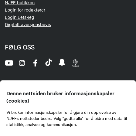
NJFF-butikken
Login for redaktører
Login LetsReg
Digitalt aversjonsbevis
FØLG OSS
Denne nettsiden bruker informasjonskapsler
(cookies)
Norges Jeger- og Fiskerforbund (NJFF) er landets eneste landsdekkende organisasjon for
Vi bruker informasjonskapsler for å gjøre din opplevelse av
jegere og sportsfiskere og et av de viktigste miljøene for formidling av kunnskap om jakt og
fiske i Norge. Vi er en partipolitisk nøytral organisasjon, men har et sterkt jakt-, fiske-, og
NJFFs nettsteder bedre. Velg "godta alle" for å bidra med data til
naturpolitisk engasjement i mange saker.
statistikk, analyse og kommunikasjon.
Norges Jeger- og Fiskerforbund benytter informasjonskapsler på nettsiden.