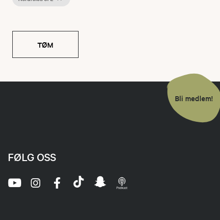
TØM
Bli medlem!
FØLG OSS