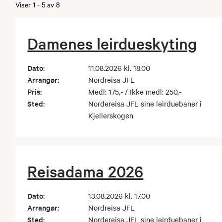
Viser
1
-
5
av
8
Damenes leirdueskyting
Dato:
11.08.2026 kl. 18.00
Arrangør:
Nordreisa JFL
Pris:
Medl: 175,- / Ikke medl: 250,-
Sted:
Nordereisa JFL sine leirduebaner i
Kjellerskogen
Reisadama 2026
Dato:
13.08.2026 kl. 17.00
Arrangør:
Nordreisa JFL
Sted:
Nordereisa JFL sine leirduebaner i