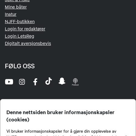
Mine båter
Inatur
NJFF-butikken
Login for redaktører
Login LetsReg
Digitalt aversjonsbevis
FØLG OSS
Denne nettsiden bruker informasjonskapsler
(cookies)
Norges Jeger- og Fiskerforbund (NJFF) er landets eneste landsdekkende organisasjon for
Vi bruker informasjonskapsler for å gjøre din opplevelse av
jegere og sportsfiskere og et av de viktigste miljøene for formidling av kunnskap om jakt og
fiske i Norge. Vi er en partipolitisk nøytral organisasjon, men har et sterkt jakt-, fiske-, og