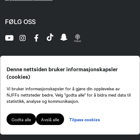
FØLG OSS
Denne nettsiden bruker informasjonskapsler
(cookies)
Norges Jeger- og Fiskerforbund (NJFF) er landets eneste landsdekkende organisasjon for
Vi bruker informasjonskapsler for å gjøre din opplevelse av
jegere og sportsfiskere og et av de viktigste miljøene for formidling av kunnskap om jakt og
fiske i Norge. Vi er en partipolitisk nøytral organisasjon, men har et sterkt jakt-, fiske-, og
NJFFs nettsteder bedre. Velg "godta alle" for å bidra med data til
naturpolitisk engasjement i mange saker.
statistikk, analyse og kommunikasjon.
Norges Jeger- og Fiskerforbund benytter informasjonskapsler på nettsiden.
Lokalforeninger tilsluttet Norges Jeger- og Fiskerforbund har ansvar for innhold de
Tilpass cookies
Godta alle
Avslå alle
publiserer på njff.no.