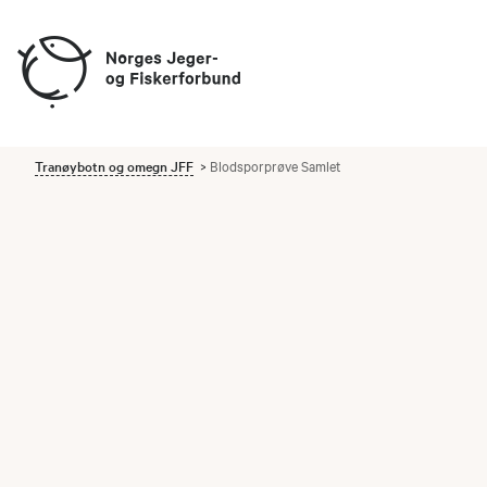
Tranøybotn og omegn JFF
Blodsporprøve Samlet