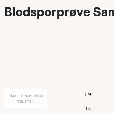
Blodsporprøve Sa
Fra:
PÅMELDINGSINFO I
TEKSTEN
Til: