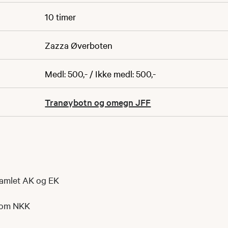
10 timer
Zazza Øverboten
Medl: 500,- / Ikke medl: 500,-
Tranøybotn og omegn JFF
samlet AK og EK
nom NKK