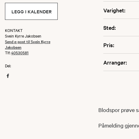
Varighet:
LEGG I KALENDER
Sted:
KONTAKT
Svein Kyrre Jakobsen
Send e-post til Svein Kyrre
Pris:
Jakobsen
Tlf:
40530581
Arrangør:
Del:
Blodspor prøve 
Påmelding gjen