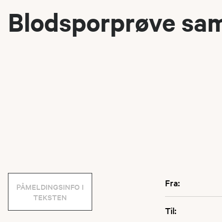
Blodsporprøve sa
Fra:
PÅMELDINGSINFO I
TEKSTEN
Til: