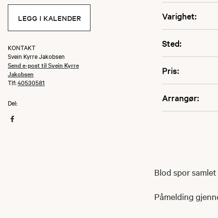
Varighet:
LEGG I KALENDER
Sted:
KONTAKT
Svein Kyrre Jakobsen
Send e-post til Svein Kyrre
Pris:
Jakobsen
Tlf:
40530581
Arrangør:
Del:
Blod spor samlet
Påmelding gjen