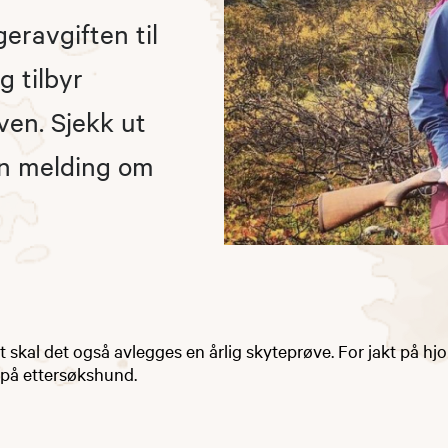
eravgiften til
g tilbyr
ven. Sjekk ut
en melding om
lt skal det også avlegges en årlig skyteprøve. For jakt på hjo
 på ettersøkshund.