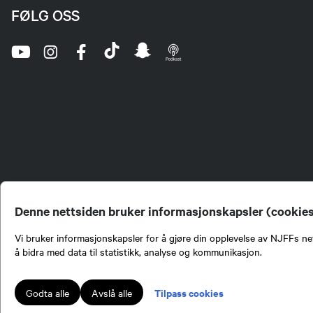
FØLG OSS
Denne nettsiden bruker informasjonskapsler (cookie
Vi bruker informasjonskapsler for å gjøre din opplevelse av NJFFs net
å bidra med data til statistikk, analyse og kommunikasjon.
Norges Jeger- og Fiskerf
formidling av kunnskap om
engasjement i mange sa
Tilpass cookies
Godta alle
Avslå alle
Norges Jeger- og Fisker