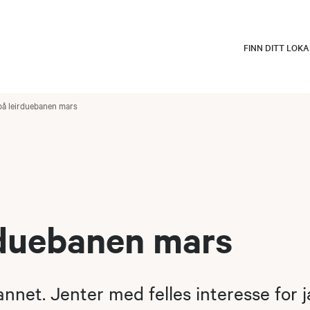
FINN DITT LOK
på leirduebanen mars
rduebanen mars
net. Jenter med felles interesse for j