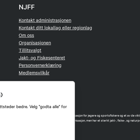
NJFF
Kontakt administrasjonen
Kontakt ditt lokallag eller regionlag
Om oss
Organisasjonen
Tillitsvalgt
Jakt- og Fiskesenteret
Personvernerklæring
Medlemsvilkår
s)
tsteder bedre. Velg "godta alle" for
orbund (NJFF) er landets eneste landsdekkende organisasjon for jegere og sportsfiskere og et av de vikti
 jakt og fiske i Norge. Vi er en partipolitisk nøytral organisasjon, men har et sterkt jakt-, fiske-, og naturpo
ker.
forbund benytter informasjonskapsler på nettsiden.