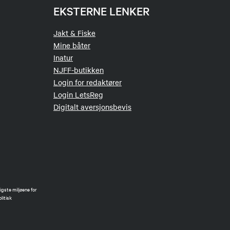
EKSTERNE LENKER
Jakt & Fiske
Mine båter
Inatur
NJFF-butikken
Login for redaktører
Login LetsReg
Digitalt aversjonsbevis
gste miljøene for
litisk