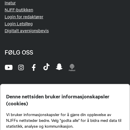
Inatur
NJFF-butikken
Login for redaktører
Login LetsReg
Digitalt aversjonsbevis
FØLG OSS
Denne nettsiden bruker informasjonskapsler
(cookies)
Norges Jeger- og Fiskerforbund (NJFF) er landets eneste landsdekkende organisasjon for
Vi bruker informasjonskapsler for å gjøre din opplevelse av
jegere og sportsfiskere og et av de viktigste miljøene for formidling av kunnskap om jakt og
fiske i Norge. Vi er en partipolitisk nøytral organisasjon, men har et sterkt jakt-, fiske-, og
NJFFs nettsteder bedre. Velg "godta alle" for å bidra med data til
naturpolitisk engasjement i mange saker.
statistikk, analyse og kommunikasjon.